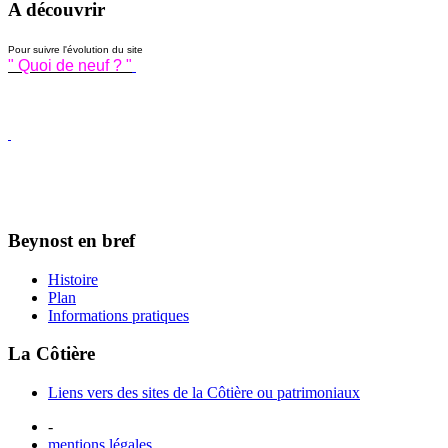
A découvrir
Pour suivre l'évolution du site
" Quoi de neuf ? "
Beynost en bref
Histoire
Plan
Informations pratiques
La Côtière
Liens vers des sites de la Côtière ou patrimoniaux
-
mentions légales